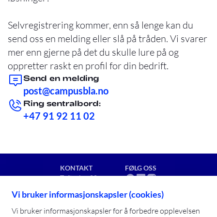
Selvregistrering kommer, enn så lenge kan du
send oss en melding eller slå på tråden. Vi svarer
mer enn gjerne på det du skulle lure på og
oppretter raskt en profil for din bedrift.
Send en melding
post@campusbla.no
Ring sentralbord:
+47 91 92 11 02
KONTAKT
FØLG OSS
Toftveien 80
8909 Brønnøysund
Vi bruker informasjonskapsler (cookies)
post@campusbla.no
+47 91 92 11 02
Vi bruker informasjonskapsler for å forbedre opplevelsen