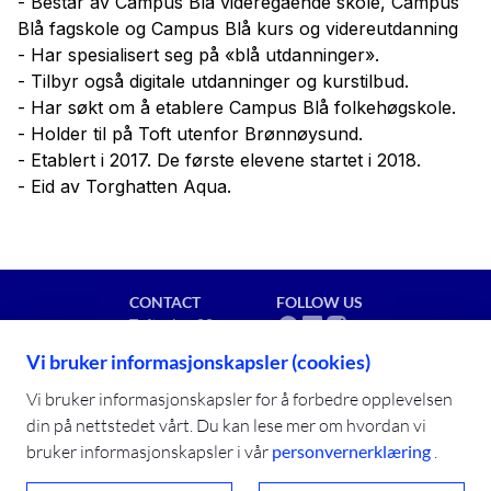
- Består av Campus Blå videregående skole, Campus
Blå fagskole og Campus Blå kurs og videreutdanning
- Har spesialisert seg på «blå utdanninger».
- Tilbyr også digitale utdanninger og kurstilbud.
- Har søkt om å etablere Campus Blå folkehøgskole.
- Holder til på Toft utenfor Brønnøysund.
- Etablert i 2017. De første elevene startet i 2018.
- Eid av Torghatten Aqua.
CONTACT
FOLLOW US
Toftveien 80
8909 Brønnøysund
Vi bruker informasjonskapsler (cookies)
post@campusbla.no
+47 91 92 11 02
Vi bruker informasjonskapsler for å forbedre opplevelsen
din på nettstedet vårt. Du kan lese mer om hvordan vi
bruker informasjonskapsler i vår
personvernerklæring
.